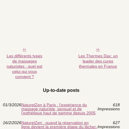
Les différents types
Les Thermes Dax: un
de massages
leader des cures
naturistes : quel est
thermales en France
celui qui vous
convient ?
Up-to-date posts
01/3/2026
NaturetZen à Paris : l’expérience du
618
massage naturiste, sensuel et de
Impressions
l’esthétique haut de gamme depuis 2005
16/2/2026
NaturetZen : quand la réservation en
627
ligne devient la première étape du lâcher-
Impressions