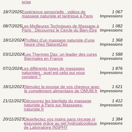
prise
18/7/2025
Expérience sensorielle : vidéos de
1 067
massage naturiste et tantrique à Paris
Impressions
08/7/2025
Les Meilleures Techniques de Massage à
1 082
Paris : Découvrez le Cercle du Bien-Être
Impressions
18/12/2024
Profitez d'un massage naturiste d'une
1 368
heure chez NaturetZen
Impressions
03/12/2024
Les Thermes Dax: un leader des cures
1 588
thermales en France
Impressions
07/1/2024
Les différents types de massages
1 876
naturistes : quel est celui qui vous
Impressions
convient ?
18/12/2023
Stimulez la pousse de vos cheveux avec
1 621
le complément alimentaire de OMUM.fr
Impressions
21/11/2023
Découvrez les bienfaits du massage
1 412
naturiste à Paris sur Massages-
Impressions
naturiste.fr
20/11/2023
Désinfectez vos mains sans rinçage ni
1 384
essuyage grâce au gel hydroalcoolique
Impressions
de Laboratoire INSPHY