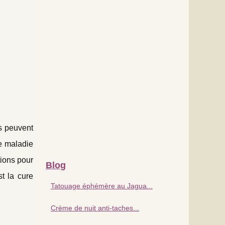
ns peuvent
ne maladie
ions pour
Blog
t la cure
Tatouage éphémère au Jagua...
Crème de nuit anti‑taches...