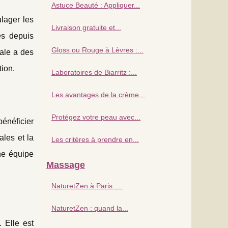
Astuce Beauté : Appliquer...
lager les
Livraison gratuite et...
es depuis
Gloss ou Rouge à Lèvres :...
male a des
tion.
Laboratoires de Biarritz :...
Les avantages de la crème...
Protégez votre peau avec...
énéficier
ales et la
Les critères à prendre en...
ne équipe
Massage
NaturetZen à Paris :...
NaturetZen : quand la...
 Elle est