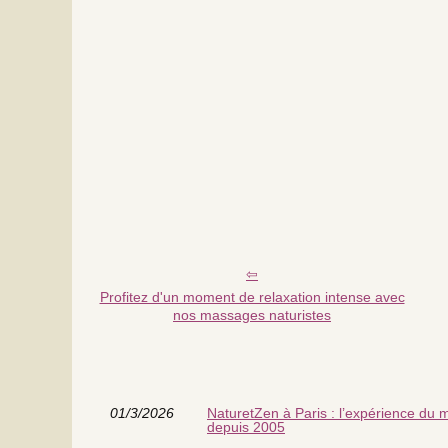
Profitez d'un moment de relaxation intense avec
nos massages naturistes
01/3/2026
NaturetZen à Paris : l’expérience du 
depuis 2005